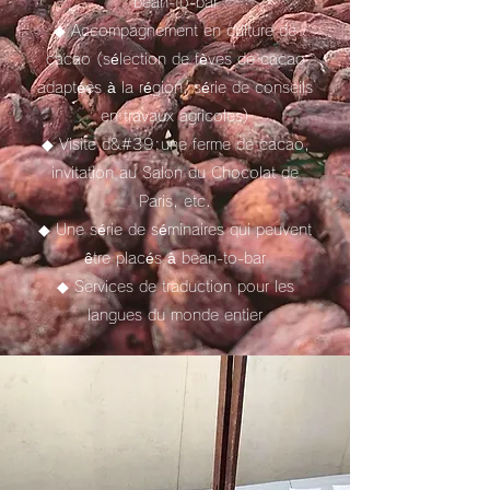
bean-to-bar
◆ Accompagnement en culture de
cacao (sélection de fèves de cacao
adaptées à la région, série de conseils
en travaux agricoles)
◆ Visite d&#39;une ferme de cacao,
invitation au Salon du Chocolat de
Paris, etc.
◆ Une série de séminaires qui peuvent
être placés à bean-to-bar
◆ Services de traduction pour les
langues du monde entier