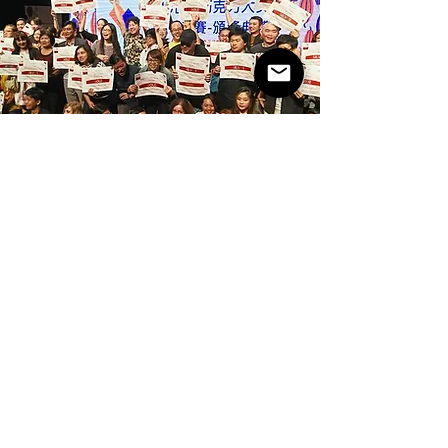
Services de traduction pouvant être placés
dans les langues des pays du monde entier
◆ De la traduction à l&#39;agencement d&#39;hôtels à travers le
monde, création de circuits, etc.
◆ Demande de procuration pour les concours et les expositions
à l&#39;étranger, comme l&#39;ICA
Demande de tournoi, arrangements d&#39;hébergement,
rencontres locales,
Suggestions de visites, etc.