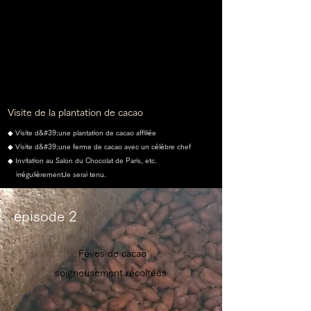
Visite de la plantation de cacao
◆ Visite d&#39;une plantation de cacao affiliée
◆ Visite d&#39;une ferme de cacao avec un célèbre chef
◆ Invitation au Salon du Chocolat de Paris, etc.
irrégulièrement
Je serai tenu.
épisode 2
​ Fèves de cacao
soigneusement récoltées