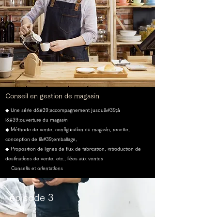
Conseil en gestion de magasin
◆ Une série d&#39;accompagnement jusqu&#39;à
l&#39;ouverture du magasin
◆ Méthode de vente, configuration du magasin, recette,
conception de l&#39;emballage,
◆ Proposition de lignes de flux de fabrication, introduction de
destinations de vente, etc., liées aux ventes
Conseils et orientations
épisode 3