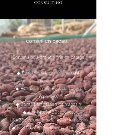
conseil en cacao
[Contenu pouvant être pris en charge]
◆ Évaluation des grains de café
importés
◆ Évaluation des fèves de cacao
importées
◆ Conseil en gestion de magasin
◆ Activité d&#39;agence
d&#39;importation de fèves de cacao
◆ Faire des éprouvettes de chocolat